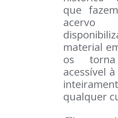
que fazem
acervo 
disponibi
material em
os torn
acessível 
inteirame
qualquer c