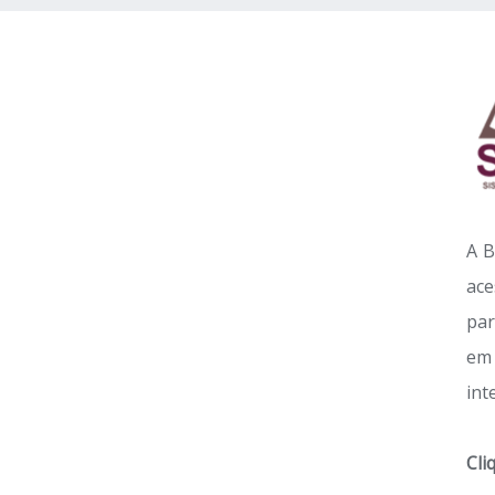
A B
ace
par
em 
int
Cli