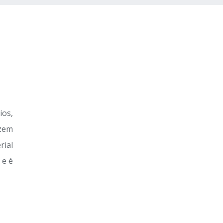
ios,
azem
rial
 e é