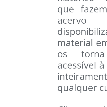
que fazem
acervo 
disponibi
material em
os torn
acessível 
inteirame
qualquer c