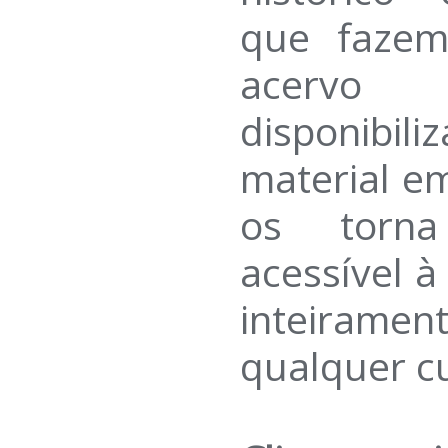
que fazem
acervo 
disponibi
material em
os torn
acessível 
inteirame
qualquer c