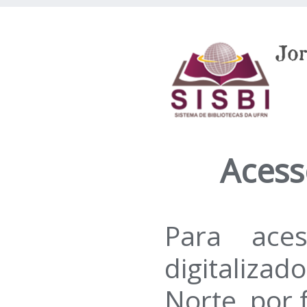
Acesso
Para ace
digitaliza
Norte, por f